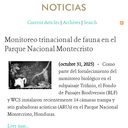
NOTICIAS
RESOURCES
Current Articles
|
Archives
|
Search
NOTICIAS
Monitoreo trinacional de fauna en el
CONTACTO
Parque Nacional Montecristo
DONA
(octubre 31, 2025)
-
Como
parte del fortalecimiento del
monitoreo biológico en el
subpaisaje Trifinio, el Fondo
de Paisajes Biodiversos (BLF)
y WCS instalaron recientemente 14 cámaras trampa y
seis grabadoras acústicas (ARUs) en el Parque Nacional
Montecristo, Honduras.
Leer mas...