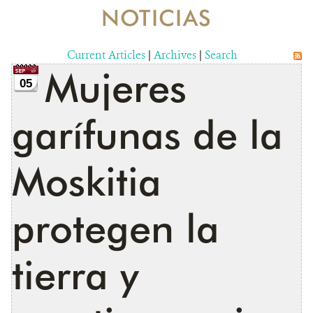
NOTICIAS
RESOURCES
Current Articles
|
Archives
|
Search
NOTICIAS
Mujeres
05
CONTACTO
garífunas de la
DONA
Moskitia
protegen la
tierra y