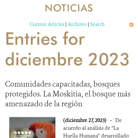
NOTICIAS
RESOURCES
Current Articles
|
Archives
|
Search
NOTICIAS
Entries for
CONTACTO
diciembre 2023
DONA
Comunidades capacitadas, bosques
protegidos. La Moskitia, el bosque más
amenazado de la región
(diciembre 27, 2023)
-
De
acuerdo al análisis de “La
Huella Humana” desarrollado